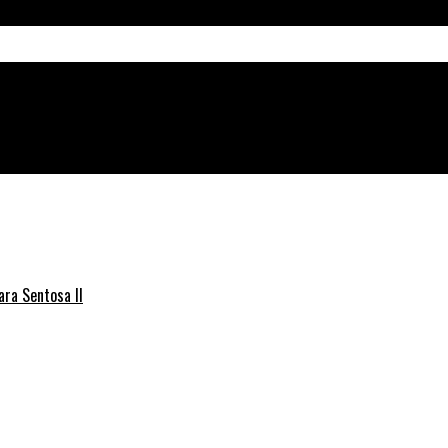
ptakan Rasa Aman di Jam Rawan
ra Sentosa II