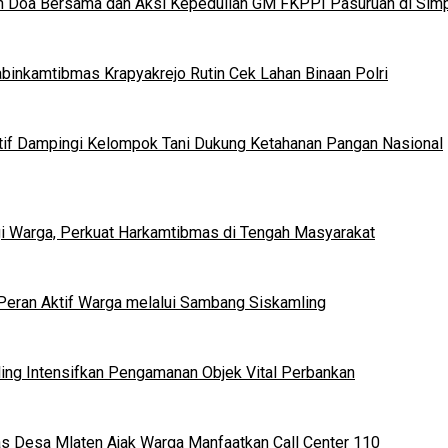
n Doa Bersama dan Aksi Kepedulian GM FKPPI Pasuruan di Simp
binkamtibmas Krapyakrejo Rutin Cek Lahan Binaan Polri
tif Dampingi Kelompok Tani Dukung Ketahanan Pangan Nasional
gi Warga, Perkuat Harkamtibmas di Tengah Masyarakat
eran Aktif Warga melalui Sambang Siskamling
uling Intensifkan Pengamanan Objek Vital Perbankan
s Desa Mlaten Ajak Warga Manfaatkan Call Center 110