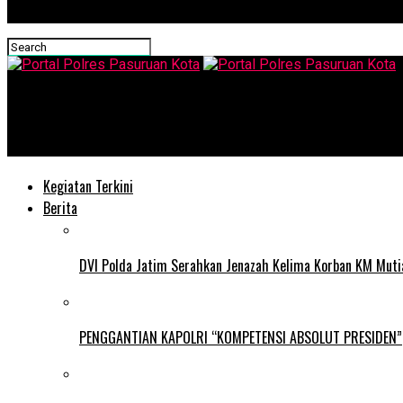
Portal Polres Pasuruan Kota
Hadir Saat Warga Istirahat, Patroli Blue Light Polsek Grati Ci
Kegiatan Terkini
Berita
DVI Polda Jatim Serahkan Jenazah Kelima Korban KM Mutia
PENGGANTIAN KAPOLRI “KOMPETENSI ABSOLUT PRESIDEN”