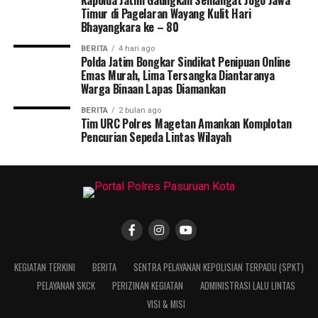
Kapolda Jatim Gaungkan Semangat Jogo Jawa
Timur di Pagelaran Wayang Kulit Hari
Bhayangkara ke – 80
BERITA
4 hari ago
Polda Jatim Bongkar Sindikat Penipuan Online
Emas Murah, Lima Tersangka Diantaranya
Warga Binaan Lapas Diamankan
BERITA
2 bulan ago
Tim URC Polres Magetan Amankan Komplotan
Pencurian Sepeda Lintas Wilayah
KEGIATAN TERKINI
BERITA
SENTRA PELAYANAN KEPOLISIAN TERPADU (SPKT)
PELAYANAN SKCK
PERIZINAN KEGIATAN
ADMINISTRASI LALU LINTAS
VISI & MISI