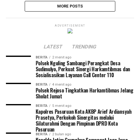
MORE POSTS
ADVERTISEMENT
LATEST
TRENDING
BERITA
2 menit ago
Polsek Nguling Sambangi Perangkat Desa
Sudimulyo, Perkuat Sinergi Harkamtibmas dan
Sosialisasikan Layanan Call Center 110
BERITA
4 menit ago
Polsek Rejoso Tingkatkan Harkamtibmas Jelang
Sholat Jumat
BERITA
5 menit ago
Kapolres Pasuruan Kota AKBP Arief Ardiansyah
Prasetya, Perkokoh Sinergitas melalui
Silaturahmi Dengan Pimpinan DPRD Kota
Pasuruan
BERITA
2 bulan ago