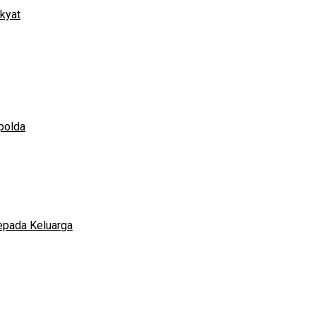
akyat
polda
epada Keluarga