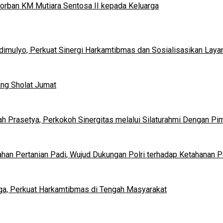
orban KM Mutiara Sentosa II kepada Keluarga
mulyo, Perkuat Sinergi Harkamtibmas dan Sosialisasikan Layan
ng Sholat Jumat
ah Prasetya, Perkokoh Sinergitas melalui Silaturahmi Dengan P
an Pertanian Padi, Wujud Dukungan Polri terhadap Ketahanan 
rga, Perkuat Harkamtibmas di Tengah Masyarakat