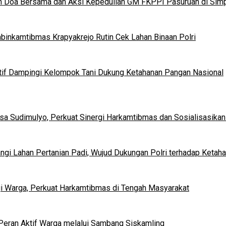
n Doa Bersama dan Aksi Kepedulian GM FKPPI Pasuruan di Simp
binkamtibmas Krapyakrejo Rutin Cek Lahan Binaan Polri
tif Dampingi Kelompok Tani Dukung Ketahanan Pangan Nasional
a Sudimulyo, Perkuat Sinergi Harkamtibmas dan Sosialisasikan
i Lahan Pertanian Padi, Wujud Dukungan Polri terhadap Ketah
gi Warga, Perkuat Harkamtibmas di Tengah Masyarakat
eran Aktif Warga melalui Sambang Siskamling