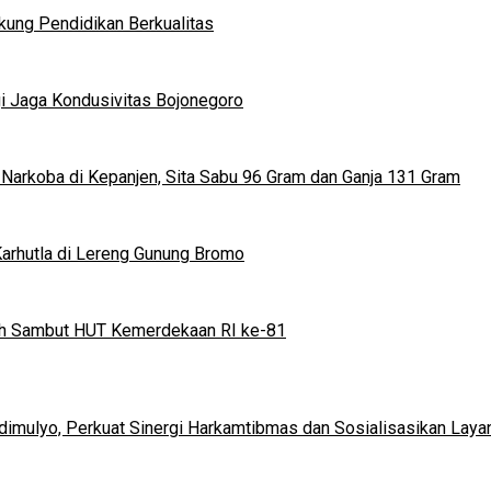
kung Pendidikan Berkualitas
gi Jaga Kondusivitas Bojonegoro
arkoba di Kepanjen, Sita Sabu 96 Gram dan Ganja 131 Gram
arhutla di Lereng Gunung Bromo
rah Sambut HUT Kemerdekaan RI ke-81
mulyo, Perkuat Sinergi Harkamtibmas dan Sosialisasikan Layan