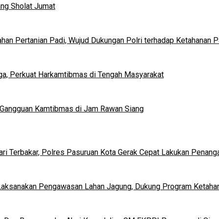
ng Sholat Jumat
an Pertanian Padi, Wujud Dukungan Polri terhadap Ketahanan 
rga, Perkuat Harkamtibmas di Tengah Masyarakat
si Gangguan Kamtibmas di Jam Rawan Siang
i Terbakar, Polres Pasuruan Kota Gerak Cepat Lakukan Penang
Laksanakan Pengawasan Lahan Jagung, Dukung Program Ketaha