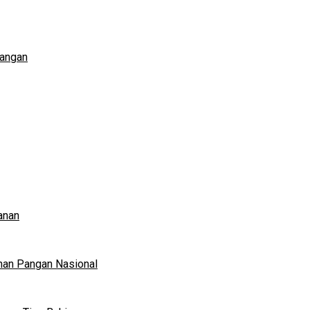
Pangan
anan
nan Pangan Nasional