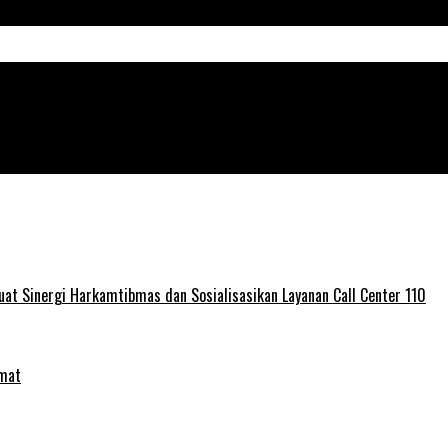
ni Dukung Ketahanan Pangan Nasional
at Sinergi Harkamtibmas dan Sosialisasikan Layanan Call Center 110
umat