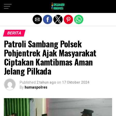
Exit mobile version
BERITA
Patroli Sambang Polsek
Pohjentrek Ajak Masyarakat
Ciptakan Kamtibmas Aman
Jelang Pilkada
Published
2 tahun ago
on
17 Oktober 2024
By
humaspolres