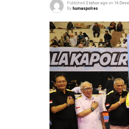
Published
2 tahun ago
on
16 Des
By
humaspolres