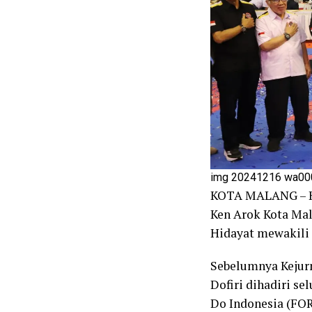
img 20241216 wa00
KOTA MALANG – Ke
Ken Arok Kota Mal
Hidayat mewakili 
Sebelumnya Kejur
Dofiri dihadiri s
Do Indonesia (FOR