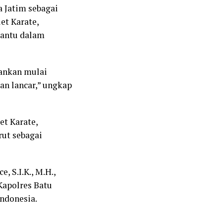
 Jatim sebagai
et Karate,
bantu dalam
ankan mulai
an lancar,” ungkap
et Karate,
rut sebagai
, S.I.K., M.H.,
Kapolres Batu
Indonesia.