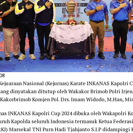
08
juaraan Nasional (Kejurnas) Karate INKANAS Kapolri C
ang dinyatakan ditutup oleh Wakakor Brimob Polri Irjen
Kakorbrimob Komjen Pol. Drs. Imam Widodo, M.Han, Min
nas INKANAS Kapolri Cup 2024 dibuka oleh Wakapolri 
eluruh Kapolda seluruh Indonesia termasuk Ketua Federas
KI) Marsekal TNI Purn Hadi Tjahjanto S.I.P didampingi 