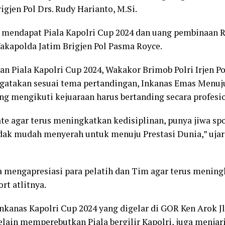
igjen Pol Drs. Rudy Harianto, M.Si.
 mendapat Piala Kapolri Cup 2024 dan uang pembinaan R
akapolda Jatim Brigjen Pol Pasma Royce.
n Piala Kapolri Cup 2024, Wakakor Brimob Polri Irjen 
atakan sesuai tema pertandingan, Inkanas Emas Menuju
ang mengikuti kejuaraan harus bertanding secara profesio
ate agar terus meningkatkan kedisiplinan, punya jiwa spor
idak mudah menyerah untuk menuju Prestasi Dunia,” ujar 
a mengapresiasi para pelatih dan Tim agar terus mening
t atlitnya.
nkanas Kapolri Cup 2024 yang digelar di GOR Ken Arok Jl
elain memperebutkan Piala bergilir Kapolri, juga menjari