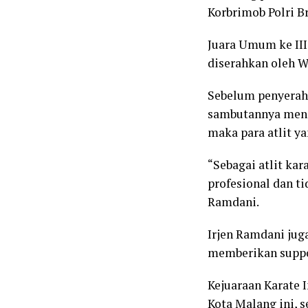
Korbrimob Polri Br
Juara Umum ke III
diserahkan oleh W
Sebelum penyeraha
sambutannya meng
maka para atlit y
“Sebagai atlit kar
profesional dan t
Ramdani.
Irjen Ramdani jug
memberikan suppor
Kejuaraan Karate I
Kota Malang ini, s