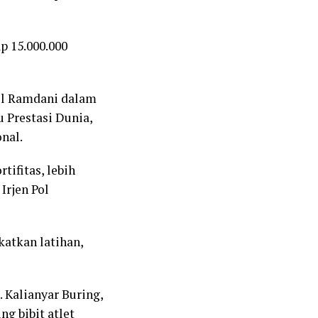
p 15.000.000
Pol Ramdani dalam
 Prestasi Dunia,
nal.
tifitas, lebih
Irjen Pol
katkan latihan,
. Kalianyar Buring,
ng bibit atlet