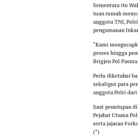
Sementara itu Wak
tuan rumah menyam
anggota TNI, Pol
pengamanan Inkan
“Kami mengucapka
proses hingga pen
Brigjen Pol Pasma
Perlu diketahui ba
sekaligus para pe
anggota Polri dari 
Saat penutupan dih
Pejabat Utama Pol
serta jajaran For
(*)