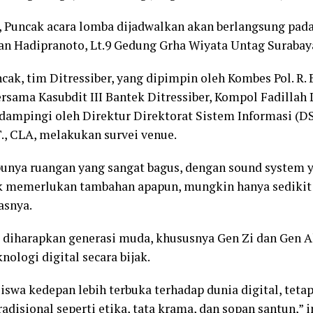
, Puncak acara lomba dijadwalkan akan berlangsung pada 
n Hadipranoto, Lt.9 Gedung Grha Wiyata Untag Surabay
cak, tim Ditressiber, yang dipimpin oleh Kombes Pol. R.
 bersama Kasubdit III Bantek Ditressiber, Kompol Fadillah L.
didampingi oleh Direktur Direktorat Sistem Informasi (DS
T., CLA, melakukan survei venue.
unya ruangan yang sangat bagus, dengan sound system ya
k memerlukan tambahan apapun, mungkin hanya sedikit
asnya.
, diharapkan generasi muda, khususnya Gen Zi dan Gen A
ologi digital secara bijak.
iswa kedepan lebih terbuka terhadap dunia digital, tet
tradisional seperti etika, tata krama, dan sopan santun,”