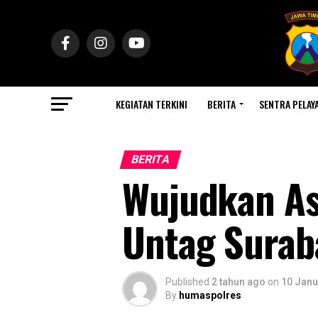
KEGIATAN TERKINI
BERITA
SENTRA PELAY
BERITA
Wujudkan As
Untag Surab
Published
2 tahun ago
on
10 Janu
By
humaspolres