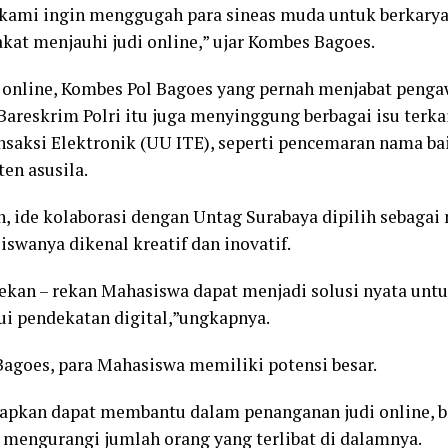
 kami ingin menggugah para sineas muda untuk berkarya
at menjauhi judi online,” ujar Kombes Bagoes.
di online, Kombes Pol Bagoes yang pernah menjabat peng
 Bareskrim Polri itu juga menyinggung berbagai isu ter
nsaksi Elektronik (UU ITE), seperti pencemaran nama ba
en asusila.
 ide kolaborasi dengan Untag Surabaya dipilih sebagai 
wanya dikenal kreatif dan inovatif.
ekan – rekan Mahasiswa dapat menjadi solusi nyata unt
ui pendekatan digital,”ungkapnya.
goes, para Mahasiswa memiliki potensi besar.
rapkan dapat membantu dalam penanganan judi online, b
engurangi jumlah orang yang terlibat di dalamnya.