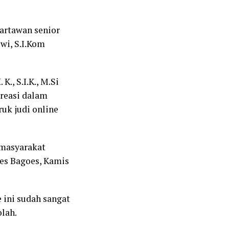
wartawan senior
wi, S.I.Kom
., S.I.K., M.Si
reasi dalam
uk judi online
 masyarakat
bes Bagoes, Kamis
 ini sudah sangat
lah.