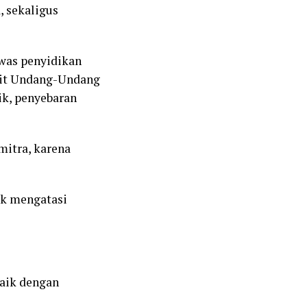
, sekaligus
awas penyidikan
kait Undang-Undang
ik, penyebaran
mitra, karena
uk mengatasi
aik dengan