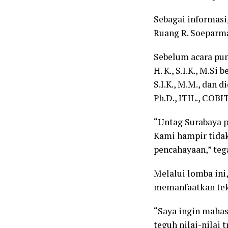
Sebagai informasi
Ruang R. Soeparma
Sebelum acara pun
H. K., S.I.K., M.Si
S.I.K., M.M., dan 
Ph.D., ITIL., COBI
“Untag Surabaya p
Kami hampir tida
pencahayaan,” teg
Melalui lomba ini
memanfaatkan tekn
“Saya ingin mahas
teguh nilai-nilai 