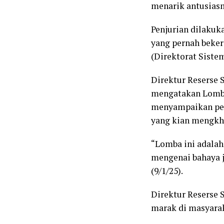
menarik antusiasm
Penjurian dilakuk
yang pernah bekerj
(Direktorat Siste
Direktur Reserse S
mengatakan Lomba 
menyampaikan pes
yang kian mengkh
“Lomba ini adalah
mengenai bahaya j
(9/1/25).
Direktur Reserse 
marak di masyarak