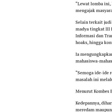
“Lewat lomba ini,
mengajak masyarak
Selain terkait ju
madya tingkat III
Informasi dan Tra
hoaks, hingga kont
Ia mengungkapkan,
mahasiswa-mahasis
“Semoga ide-ide r
masalah ini melal
Menurut Kombes Ba
Kedepannya, diha
meredam maupun m