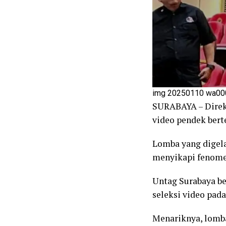
img 20250110 wa00
SURABAYA – Direkt
video pendek bert
Lomba yang digela
menyikapi fenomen
Untag Surabaya be
seleksi video pad
Menariknya, lomba