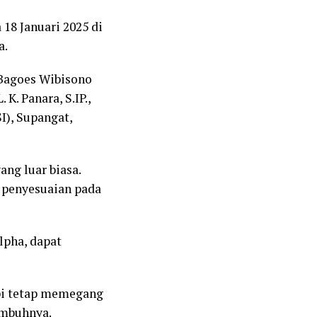
18 Januari 2025 di
a.
 Bagoes Wibisono
 K. Panara, S.IP.,
I), Supangat,
ng luar biasa.
 penyesuaian pada
lpha, dapat
api tetap memegang
 imbuhnya.