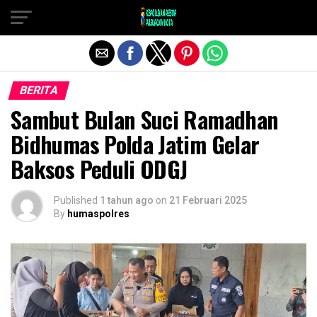
Exit mobile version
BERITA
Sambut Bulan Suci Ramadhan
Bidhumas Polda Jatim Gelar
Baksos Peduli ODGJ
Published
1 tahun ago
on
21 Februari 2025
By
humaspolres