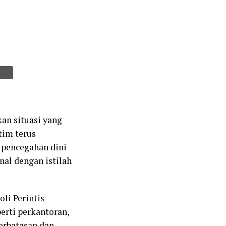
an situasi yang
tim terus
a pencegahan dini
nal dengan istilah
oli Perintis
perti perkantoran,
erbatasan dan