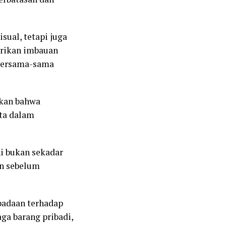
ual, tetapi juga
erikan imbauan
 bersama-sama
ikan bahwa
ota dalam
i bukan sekadar
an sebelum
padaan terhadap
ga barang pribadi,