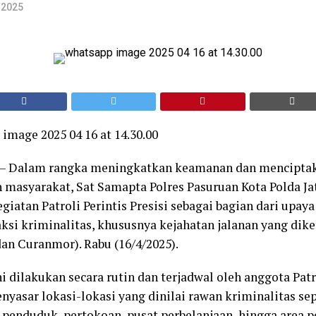
l 2025
n – Dalam rangka meningkatkan keamanan dan menciptak
h masyarakat, Sat Samapta Polres Pasuruan Kota Polda Ja
iatan Patroli Perintis Presisi sebagai bagian dari upay
ksi kriminalitas, khususnya kejahatan jalanan yang dike
dan Curanmor). Rabu (16/4/2025).
ni dilakukan secara rutin dan terjadwal oleh anggota Patr
nyasar lokasi-lokasi yang dinilai rawan kriminalitas se
enduduk, pertokoan, pusat perbelanjaan, hingga area p