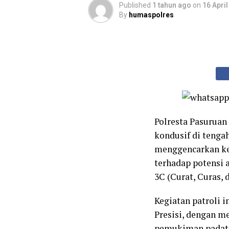
Published
1 tahun ago
on
16 Apri
By
humaspolres
Polresta Pasurua
kondusif di tenga
menggencarkan keg
terhadap potensi a
3C (Curat, Curas, 
Kegiatan patroli i
Presisi, dengan me
pemukiman padat p