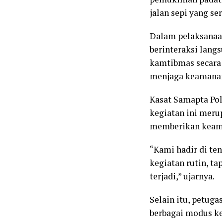
jalan sepi yang se
Dalam pelaksanaan
berinteraksi lang
kamtibmas secara
menjaga keamanan
Kasat Samapta Po
kegiatan ini meru
memberikan keama
“Kami hadir di te
kegiatan rutin, t
terjadi,” ujarnya.
Selain itu, petug
berbagai modus ke