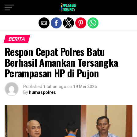
Exit mobile version
BERITA
Respon Cepat Polres Batu
Berhasil Amankan Tersangka
Perampasan HP di Pujon
Published
1 tahun ago
on
19 Mei 2025
By
humaspolres