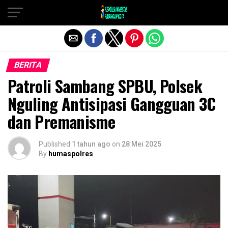
Exit mobile version
BERITA
Patroli Sambang SPBU, Polsek
Nguling Antisipasi Gangguan 3C
dan Premanisme
Published
1 tahun ago
on
28 Mei 2025
By
humaspolres