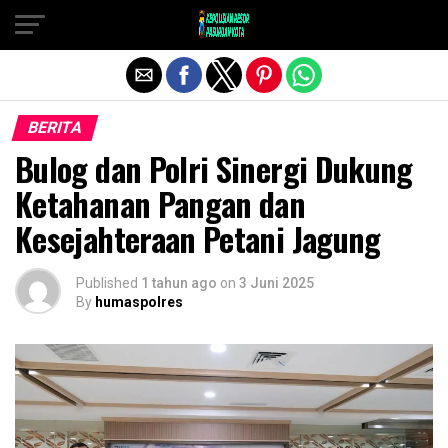
Exit mobile version
BERITA
Bulog dan Polri Sinergi Dukung
Ketahanan Pangan dan
Kesejahteraan Petani Jagung
Published
1 tahun ago
on
3 Juni 2025
By
humaspolres