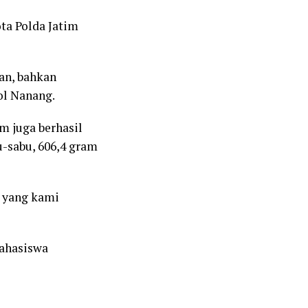
ta Polda Jatim
kan, bahkan
ol Nanang.
m juga berhasil
u-sabu, 606,4 gram
p yang kami
ahasiswa