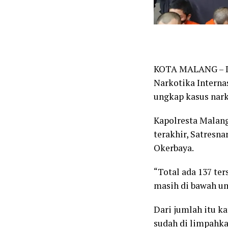
KOTA MALANG – Da
Narkotika Interna
ungkap kasus nark
Kapolresta Malan
terakhir, Satresn
Okerbaya.
“Total ada 137 te
masih di bawah um
Dari jumlah itu k
sudah di limpahka