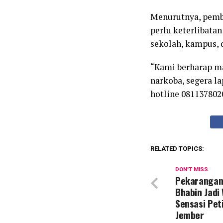
Menurutnya, pemb
perlu keterlibata
sekolah, kampus, 
“Kami berharap mas
narkoba, segera la
hotline 0811378020
RELATED TOPICS:
DON'T MISS
Pekarangan 
Bhabin Jadi
Sensasi Pet
Jember