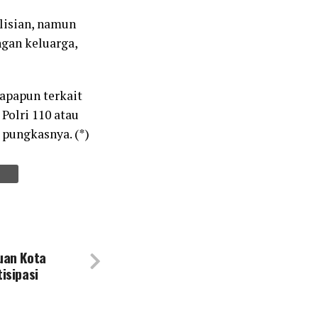
lisian, namun
ngan keluarga,
lapapun terkait
Polri 110 atau
 pungkasnya. (*)
uan Kota
isipasi