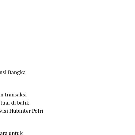
insi Bangka
n transaksi
ual di balik
visi Hubinter Polri
cara untuk