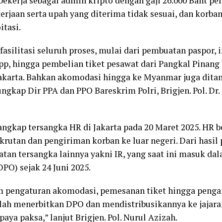
 bekerja sebagai admin kripto dengan gaji 26.000 Baht pe
rjaan serta upah yang diterima tidak sesuai, dan korban
tasi.
asilitasi seluruh proses, mulai dari pembuatan paspor, 
pp, hingga pembelian tiket pesawat dari Pangkal Pinang
akarta. Bahkan akomodasi hingga ke Myanmar juga dita
ungkap Dir PPA dan PPO Bareskrim Polri, Brigjen. Pol. Dr.
ngkap tersangka HR di Jakarta pada 20 Maret 2025. HR b
krutan dan pengiriman korban ke luar negeri. Dari hasil
atan tersangka lainnya yakni IR, yang saat ini masuk da
PO) sejak 24 Juni 2025.
m pengaturan akomodasi, pemesanan tiket hingga penga
lah menerbitkan DPO dan mendistribusikannya ke jajar
aya paksa,” lanjut Brigjen. Pol. Nurul Azizah.