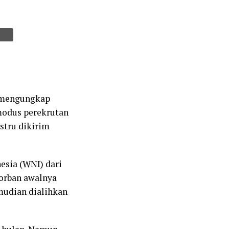
l mengungkap
modus perekrutan
ustru dikirim
esia (WNI) dari
korban awalnya
mudian dialihkan