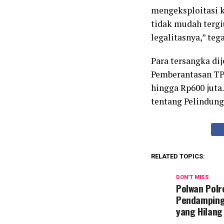
mengeksploitasi 
tidak mudah tergiu
legalitasnya,” tega
Para tersangka di
Pemberantasan TP
hingga Rp600 juta
tentang Pelindunga
RELATED TOPICS:
DON'T MISS
Polwan Polr
Pendamping
yang Hilang