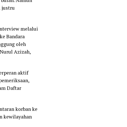
r bulan. Namun
 justru
interview melalui
 ke Bandara
nggung oleh
 Nurul Azizah,
erperan aktif
 pemeriksaan,
lam Daftar
ntaran korban ke
an kewilayahan