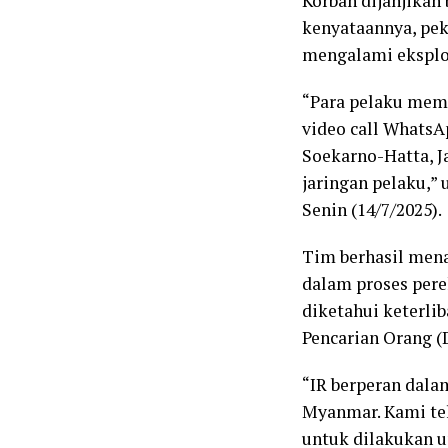
Korban dijanjikan
kenyataannya, peke
mengalami eksploi
“Para pelaku memf
video call WhatsA
Soekarno-Hatta, J
jaringan pelaku,” 
Senin (14/7/2025).
Tim berhasil mena
dalam proses pere
diketahui keterlib
Pencarian Orang (D
“IR berperan dala
Myanmar. Kami te
untuk dilakukan up