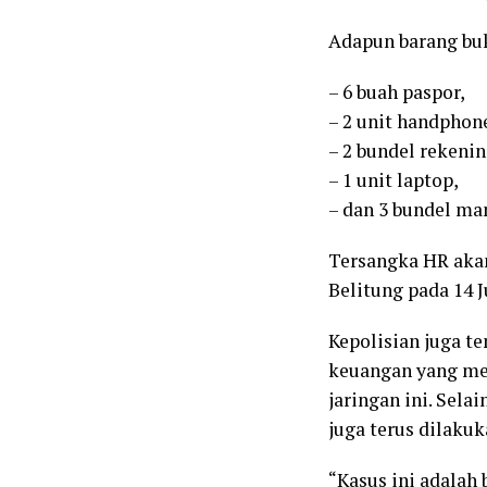
Adapun barang bukt
– 6 buah paspor,
– 2 unit handphon
– 2 bundel rekenin
– 1 unit laptop,
– dan 3 bundel ma
Tersangka HR akan
Belitung pada 14 J
Kepolisian juga t
keuangan yang mel
jaringan ini. Sela
juga terus dilaku
“Kasus ini adalah