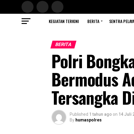
KEGIATAN TERKINI
BERITA
SENTRA PELAY
BERITA
Polri Bongka
Bermodus Ad
Tersangka D
Published
1 tahun ago
on
14 Juli
By
humaspolres