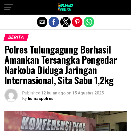
Exit mobile version
BERITA
Polres Tulungagung Berhasil
Amankan Tersangka Pengedar
Narkoba Diduga Jaringan
Internasional, Sita Sabu 1,2kg
Published
12 bulan ago
on
15 Agustus 2025
By
humaspolres