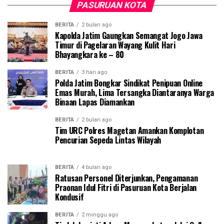
PASURUAN KOTA
BERITA
2 bulan ago
Kapolda Jatim Gaungkan Semangat Jogo Jawa
Timur di Pagelaran Wayang Kulit Hari
Bhayangkara ke – 80
BERITA
3 hari ago
Polda Jatim Bongkar Sindikat Penipuan Online
Emas Murah, Lima Tersangka Diantaranya Warga
Binaan Lapas Diamankan
BERITA
2 bulan ago
Tim URC Polres Magetan Amankan Komplotan
Pencurian Sepeda Lintas Wilayah
BERITA
4 bulan ago
Ratusan Personel Diterjunkan, Pengamanan
Praonan Idul Fitri di Pasuruan Kota Berjalan
Kondusif
BERITA
2 minggu ago