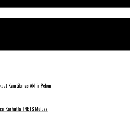
 2 Ton Beras untuk Warga Sukorejo dan Tosari
rkuat Kamtibmas Akhir Pekan
pasi Karhutla TNBTS Meluas