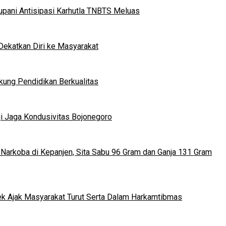
upani Antisipasi Karhutla TNBTS Meluas
Dekatkan Diri ke Masyarakat
kung Pendidikan Berkualitas
gi Jaga Kondusivitas Bojonegoro
arkoba di Kepanjen, Sita Sabu 96 Gram dan Ganja 131 Gram
rek Ajak Masyarakat Turut Serta Dalam Harkamtibmas