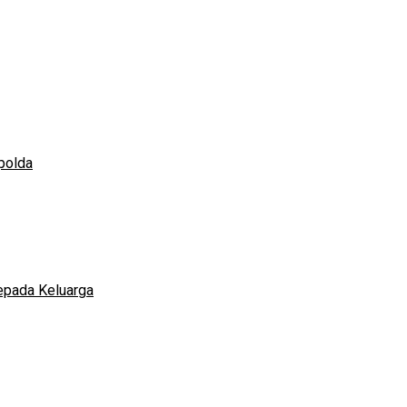
polda
epada Keluarga