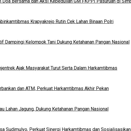
n Doa Bersama dan Aksi Kepedulian GM FKPPI Pasuruan di Simp
binkamtibmas Krapyakrejo Rutin Cek Lahan Binaan Polri
tif Dampingi Kelompok Tani Dukung Ketahanan Pangan Nasional
ohjentrek Ajak Masyarakat Turut Serta Dalam Harkamtibmas
Perbankan dan ATM, Perkuat Harkamtibmas Akhir Pekan
u Lahan Jagung, Dukung Ketahanan Pangan Nasional
a Sudimulyo, Perkuat Sinergi Harkamtibmas dan Sosialisasikan