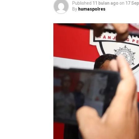
Published
11 bulan ago
on
17 Se
By
humaspolres