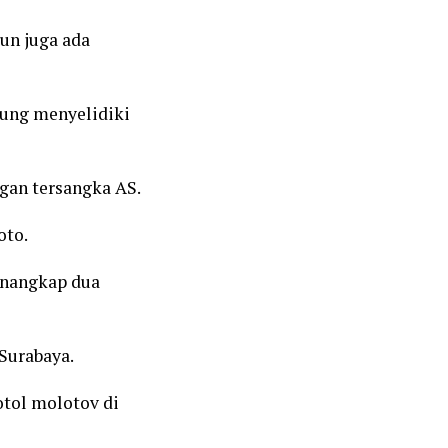
un juga ada
sung menyelidiki
gan tersangka AS.
oto.
enangkap dua
Surabaya.
otol molotov di