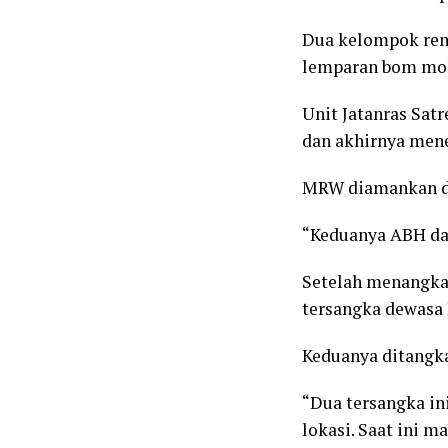
Dua kelompok rem
lemparan bom mol
Unit Jatanras Sat
dan akhirnya men
MRW diamankan di 
“Keduanya ABH dan
Setelah menangka
tersangka dewasa
Keduanya ditangka
“Dua tersangka in
lokasi. Saat ini m