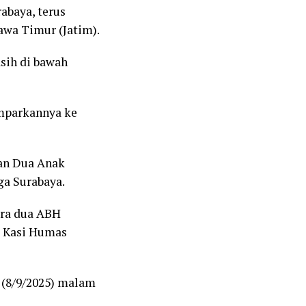
abaya, terus
awa Timur (Jatim).
sih di bawah
mparkannya ke
dan Dua Anak
ga Surabaya.
ara dua ABH
a Kasi Humas
 (8/9/2025) malam