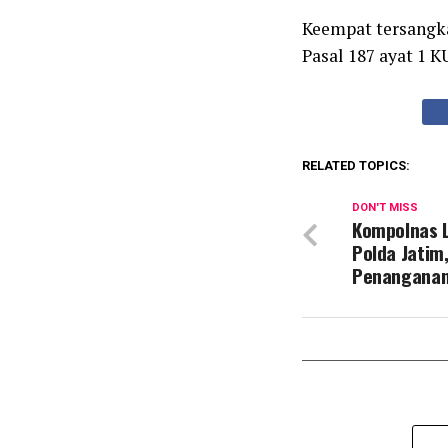
Keempat tersangka 
Pasal 187 ayat 1 K
RELATED TOPICS:
DON'T MISS
Kompolnas L
Polda Jatim
Penanganan