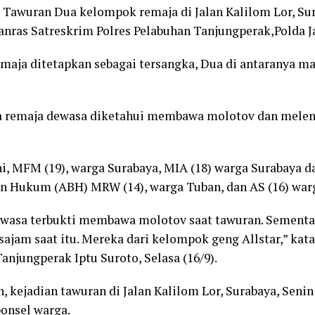
awuran Dua kelompok remaja di Jalan Kalilom Lor, Sur
atanras Satreskrim Polres Pelabuhan Tanjungperak,Polda J
maja ditetapkan sebagai tersangka, Dua di antaranya ma
a remaja dewasa diketahui membawa molotov dan mele
i, MFM (19), warga Surabaya, MIA (18) warga Surabaya 
n Hukum (ABH) MRW (14), warga Tuban, dan AS (16) war
ewasa terbukti membawa molotov saat tawuran. Sement
jam saat itu. Mereka dari kelompok geng Allstar,” kat
anjungperak Iptu Suroto, Selasa (16/9).
 kejadian tawuran di Jalan Kalilom Lor, Surabaya, Senin
ponsel warga.