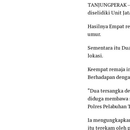
TANJUNGPERAK – T
diselidiki Unit J
Hasilnya Empat re
umur.
Sementara itu Du
lokasi.
Keempat remaja in
Berhadapan denga
“Dua tersangka d
diduga membawa sa
Polres Pelabuhan T
Ia mengungkapkan,
itu terekam oleh 