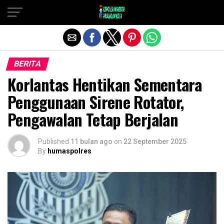
Exit mobile version
BERITA
Korlantas Hentikan Sementara
Penggunaan Sirene Rotator,
Pengawalan Tetap Berjalan
Published
11 bulan ago
on
22 September 2025
By
humaspolres