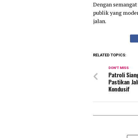
Dengan semangat P
publik yang moder
jalan.
RELATED TOPICS:
DON'T MISS
Patroli Sian
Pastikan Ja
Kondusif