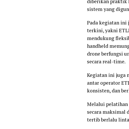
diberikan prakti
sistem yang digun
Pada kegiatan ini
terkini, yakni ET
mendukung fleksib
handheld memungk
drone berfungsi u
secara real-time.
Kegiatan ini jug
antar operator ETL
konsisten, dan ber
Melalui pelatiha
secara maksimal d
tertib berlalu lin