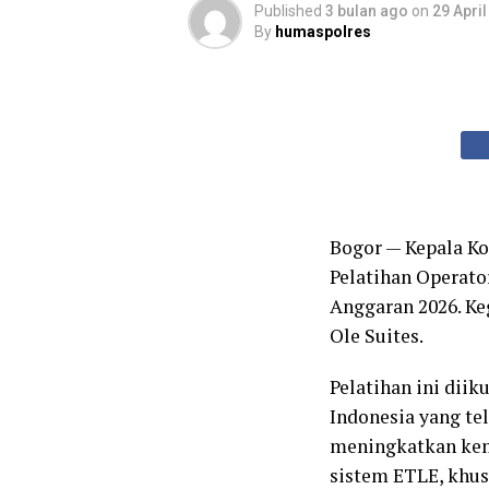
Published
3 bulan ago
on
29 Apri
By
humaspolres
Bogor — Kepala Ko
Pelatihan Operato
Anggaran 2026. Keg
Ole Suites.
Pelatihan ini diiku
Indonesia yang te
meningkatkan kem
sistem ETLE, khus