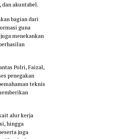
, dan akuntabel.
kan bagian dari
formasi guna
a juga menekankan
berhasilan
tas Polri, Faizal,
ses penegakan
n pemahaman teknis
 memberikan
it alur kerja
si, hingga
peserta juga