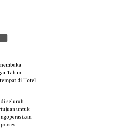
i membuka
gar Tahun
rtempat di Hotel
 di seluruh
rtujuan untuk
engoperasikan
 proses