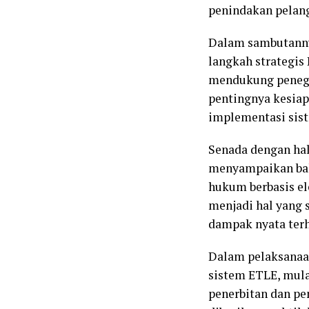
penindakan pelangg
Dalam sambutanny
langkah strategis
mendukung penega
pentingnya kesiap
implementasi sist
Senada dengan hal
menyampaikan bah
hukum berbasis el
menjadi hal yang 
dampak nyata terha
Dalam pelaksanaan
sistem ETLE, mulai
penerbitan dan pen