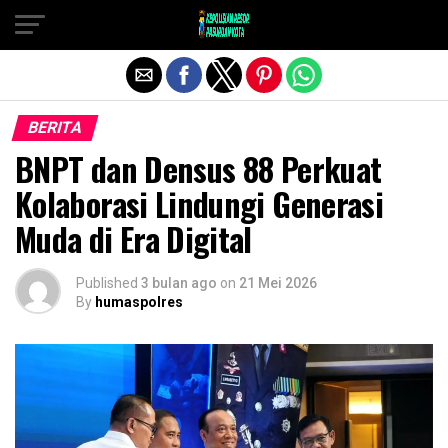
Exit mobile version
BERITA
BNPT dan Densus 88 Perkuat
Kolaborasi Lindungi Generasi
Muda di Era Digital
Published
3 bulan ago
on
21 Mei 2026
By
humaspolres