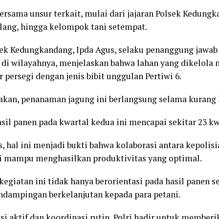
ersama unsur terkait, mulai dari jajaran Polsek Kedungk
lang, hingga kelompok tani setempat.
sek Kedungkandang, Ipda Agus, selaku penanggung jawa
di wilayahnya, menjelaskan bahwa lahan yang dikelola 
r persegi dengan jenis bibit unggulan Pertiwi 6.
kan, penanaman jagung ini berlangsung selama kurang 
sil panen pada kwartal kedua ini mencapai sekitar 23 kwi
, hal ini menjadi bukti bahwa kolaborasi antara kepolisi
i mampu menghasilkan produktivitas yang optimal.
egiatan ini tidak hanya berorientasi pada hasil panen se
ndampingan berkelanjutan kepada para petani.
i aktif dan koordinasi rutin, Polri hadir untuk memberi