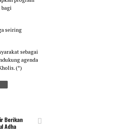
 bagi
ga seiring
yarakat sebagai
mendukung agenda
olis. (*)
ir Berikan
ul Adha