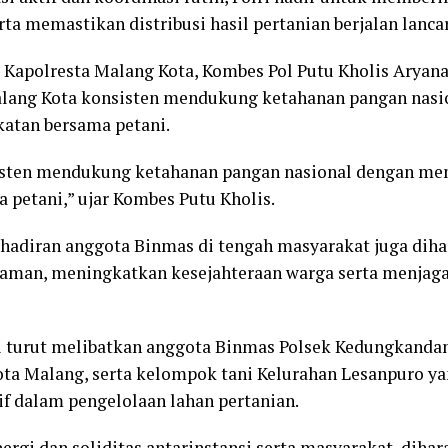
a memastikan distribusi hasil pertanian berjalan lancar
h, Kapolresta Malang Kota, Kombes Pol Putu Kholis Arya
alang Kota konsisten mendukung ketahanan pangan nasi
tan bersama petani.
isten mendukung ketahanan pangan nasional dengan m
 petani,” ujar Kombes Putu Kholis.
ehadiran anggota Binmas di tengah masyarakat juga di
aman, meningkatkan kesejahteraan warga serta menjaga
i turut melibatkan anggota Binmas Polsek Kedungkanda
ota Malang, serta kelompok tani Kelurahan Lesanpuro ya
if dalam pengelolaan lahan pertanian.
ergi dan soliditas antarinstansi serta masyarakat, dih