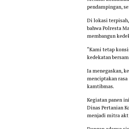
pendampingan, sert
Di lokasi terpisa
bahwa Polresta M
membangun kedeka
“Kami tetap kons
kedekatan bersama
Ia menegaskan, k
menciptakan rasa 
kamtibmas.
Kegiatan panen in
Dinas Pertanian K
menjadi mitra akt
Dengan adanya sin