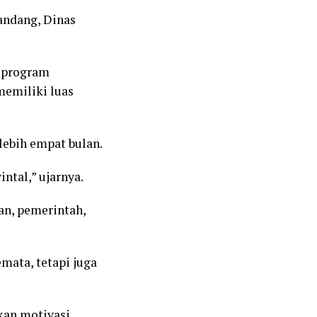
andang, Dinas
b program
memiliki luas
lebih empat bulan.
ntal,” ujarnya.
an, pemerintah,
mata, tetapi juga
kan motivasi,