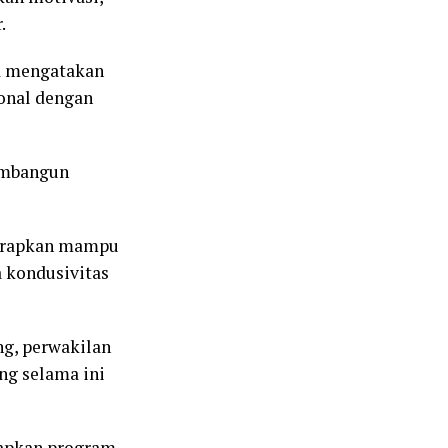
.
na mengatakan
onal dengan
embangun
harapkan mampu
 kondusivitas
ng, perwakilan
ng selama ini
arapkan program