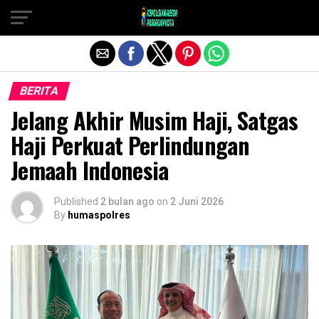
Exit mobile version
BERITA
Jelang Akhir Musim Haji, Satgas
Haji Perkuat Perlindungan
Jemaah Indonesia
Published
2 bulan ago
on
2 Juni 2026
By
humaspolres