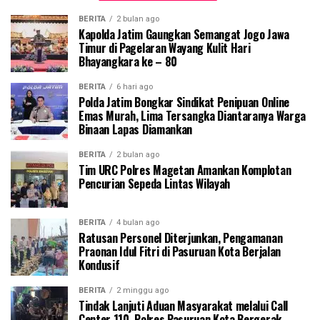
BERITA
2 bulan ago
Kapolda Jatim Gaungkan Semangat Jogo Jawa
Timur di Pagelaran Wayang Kulit Hari
Bhayangkara ke – 80
BERITA
6 hari ago
Polda Jatim Bongkar Sindikat Penipuan Online
Emas Murah, Lima Tersangka Diantaranya Warga
Binaan Lapas Diamankan
BERITA
2 bulan ago
Tim URC Polres Magetan Amankan Komplotan
Pencurian Sepeda Lintas Wilayah
BERITA
4 bulan ago
Ratusan Personel Diterjunkan, Pengamanan
Praonan Idul Fitri di Pasuruan Kota Berjalan
Kondusif
BERITA
2 minggu ago
Tindak Lanjuti Aduan Masyarakat melalui Call
Center 110, Polres Pasuruan Kota Bergerak