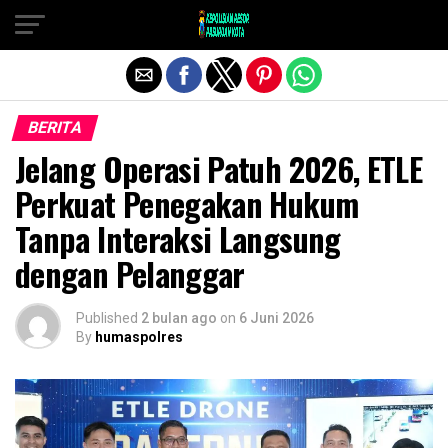
Exit mobile version
BERITA
Jelang Operasi Patuh 2026, ETLE
Perkuat Penegakan Hukum
Tanpa Interaksi Langsung
dengan Pelanggar
Published
2 bulan ago
on
6 Juni 2026
By
humaspolres