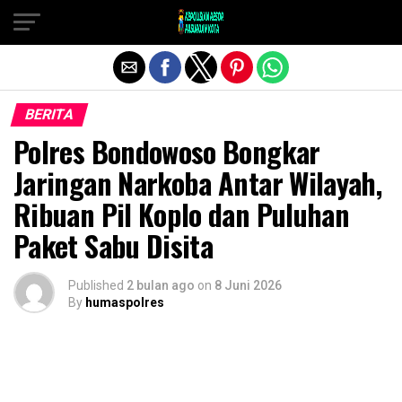
Exit mobile version
BERITA
Polres Bondowoso Bongkar
Jaringan Narkoba Antar Wilayah,
Ribuan Pil Koplo dan Puluhan
Paket Sabu Disita
Published
2 bulan ago
on
8 Juni 2026
By
humaspolres