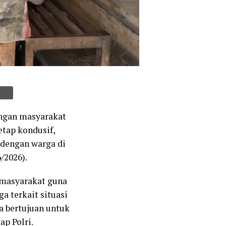
ngan masyarakat
etap kondusif,
 dengan warga di
/2026).
h masyarakat guna
a terkait situasi
a bertujuan untuk
p Polri.