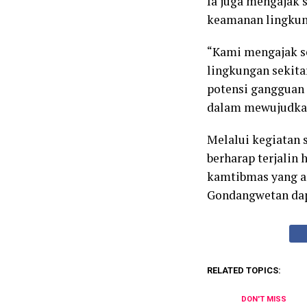
Ia juga mengajak 
keamanan lingkung
“Kami mengajak s
lingkungan sekita
potensi gangguan 
dalam mewujudkan
Melalui kegiatan 
berharap terjalin 
kamtibmas yang a
Gondangwetan dapa
RELATED TOPICS:
DON'T MISS