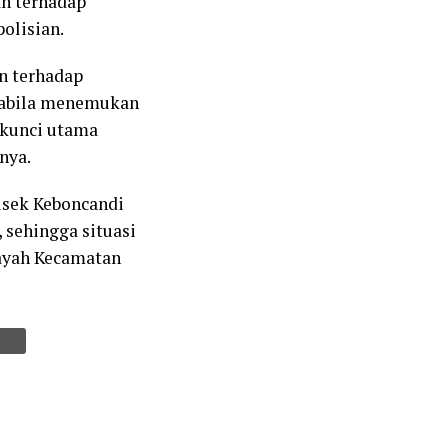
an terhadap
olisian.
n terhadap
apabila menemukan
 kunci utama
nya.
olsek Keboncandi
 sehingga situasi
ayah Kecamatan