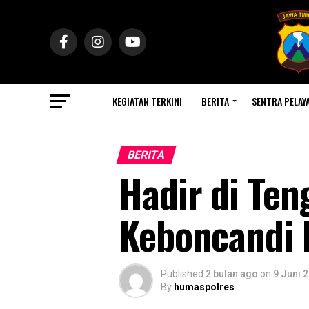
KEGIATAN TERKINI
BERITA
SENTRA PELAY
BERITA
Hadir di Ten
Keboncandi
Published
2 bulan ago
on
9 Juni 
By
humaspolres