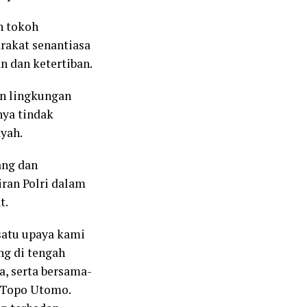
n tokoh
rakat senantiasa
 dan ketertiban.
an lingkungan
nya tindak
yah.
ang dan
ran Polri dalam
t.
satu upaya kami
ng di tengah
, serta bersama-
P Topo Utomo.