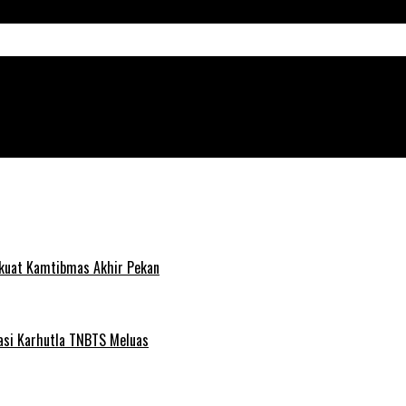
gi Ciptakan Kamtibmas Aman dan Kondusif
rkuat Kamtibmas Akhir Pekan
pasi Karhutla TNBTS Meluas