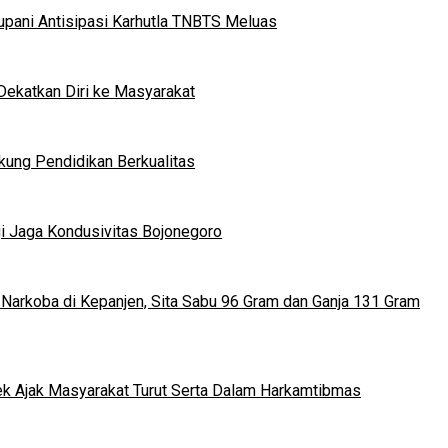
upani Antisipasi Karhutla TNBTS Meluas
Dekatkan Diri ke Masyarakat
kung Pendidikan Berkualitas
gi Jaga Kondusivitas Bojonegoro
arkoba di Kepanjen, Sita Sabu 96 Gram dan Ganja 131 Gram
rek Ajak Masyarakat Turut Serta Dalam Harkamtibmas