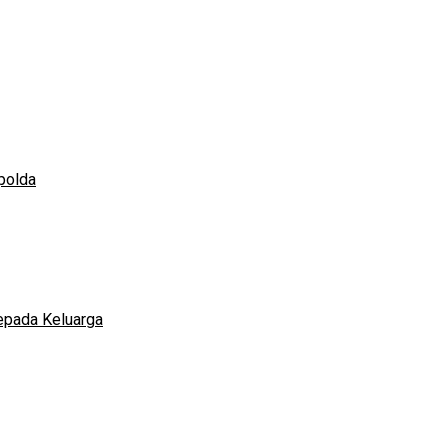
polda
epada Keluarga