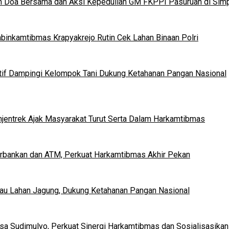
n Doa Bersama dan Aksi Kepedulian GM FKPPI Pasuruan di Simp
binkamtibmas Krapyakrejo Rutin Cek Lahan Binaan Polri
tif Dampingi Kelompok Tani Dukung Ketahanan Pangan Nasional
ohjentrek Ajak Masyarakat Turut Serta Dalam Harkamtibmas
Perbankan dan ATM, Perkuat Harkamtibmas Akhir Pekan
u Lahan Jagung, Dukung Ketahanan Pangan Nasional
a Sudimulyo, Perkuat Sinergi Harkamtibmas dan Sosialisasikan