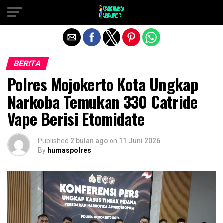
Exit mobile version
BERITA
Polres Mojokerto Kota Ungkap
Narkoba Temukan 330 Catride
Vape Berisi Etomidate
Published
2 bulan ago
on
11 Juni 2026
By
humaspolres