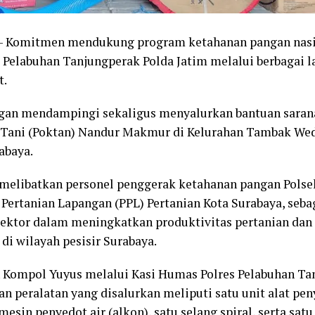
 Komitmen mendukung program ketahanan pangan nasio
 Pelabuhan Tanjungperak Polda Jatim melalui berbagai l
t.
ngan mendampingi sekaligus menyalurkan bantuan saran
Tani (Poktan) Nandur Makmur di Kelurahan Tambak Wed
abaya.
 melibatkan personel penggerak ketahanan pangan Polse
Pertanian Lapangan (PPL) Pertanian Kota Surabaya, seba
 sektor dalam meningkatkan produktivitas pertanian d
di wilayah pesisir Surabaya.
 Kompol Yuyus melalui Kasi Humas Polres Pelabuhan Tan
an peralatan yang disalurkan meliputi satu unit alat p
mesin penyedot air (alkon), satu selang spiral, serta satu