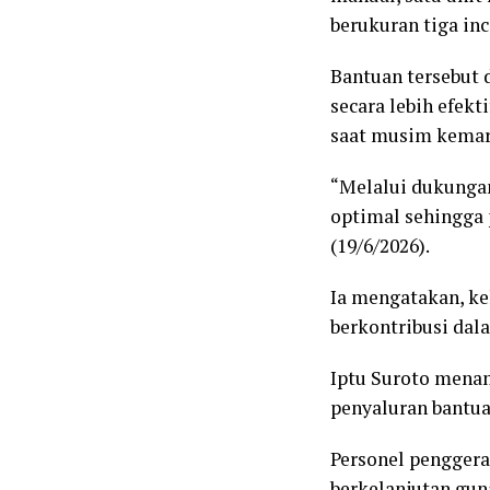
berukuran tiga in
Bantuan tersebut
secara lebih efek
saat musim kemar
“Melalui dukungan 
optimal sehingga 
(19/6/2026).
Ia mengatakan, ke
berkontribusi dal
Iptu Suroto mena
penyaluran bantua
Personel pengger
berkelanjutan gu