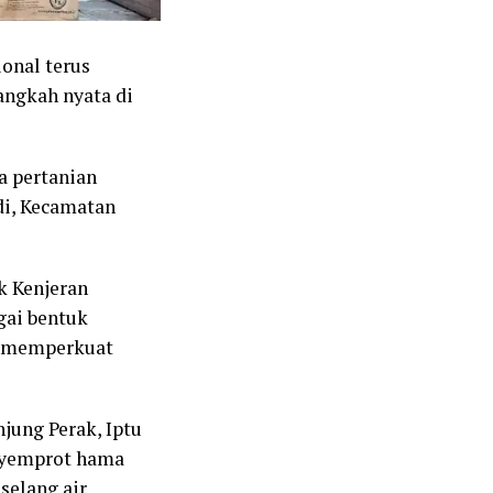
nal terus
angkah nyata di
a pertanian
i, Kecamatan
k Kenjeran
gai bentuk
an memperkuat
jung Perak, Iptu
enyemprot hama
 selang air