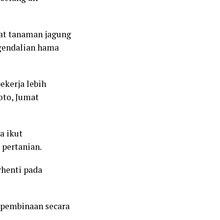
at tanaman jagung
ngendalian hama
ekerja lebih
oto, Jumat
a ikut
 pertanian.
henti pada
 pembinaan secara