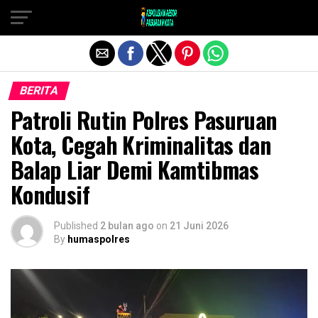
Exit mobile version
BERITA
Patroli Rutin Polres Pasuruan
Kota, Cegah Kriminalitas dan
Balap Liar Demi Kamtibmas
Kondusif
Published
2 bulan ago
on
21 Juni 2026
By
humaspolres