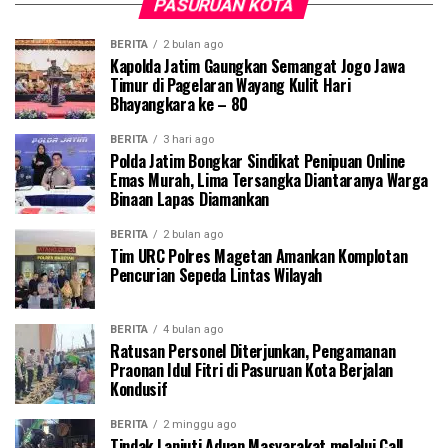
PASURUAN KOTA
BERITA
2 bulan ago
Kapolda Jatim Gaungkan Semangat Jogo Jawa
Timur di Pagelaran Wayang Kulit Hari
Bhayangkara ke – 80
BERITA
3 hari ago
Polda Jatim Bongkar Sindikat Penipuan Online
Emas Murah, Lima Tersangka Diantaranya Warga
Binaan Lapas Diamankan
BERITA
2 bulan ago
Tim URC Polres Magetan Amankan Komplotan
Pencurian Sepeda Lintas Wilayah
BERITA
4 bulan ago
Ratusan Personel Diterjunkan, Pengamanan
Praonan Idul Fitri di Pasuruan Kota Berjalan
Kondusif
BERITA
2 minggu ago
Tindak Lanjuti Aduan Masyarakat melalui Call