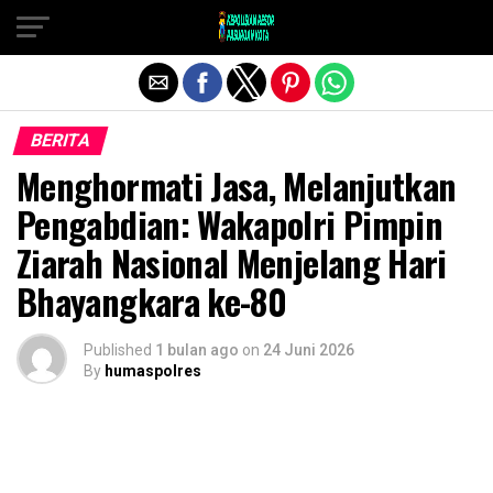
Exit mobile version
BERITA
Menghormati Jasa, Melanjutkan
Pengabdian: Wakapolri Pimpin
Ziarah Nasional Menjelang Hari
Bhayangkara ke-80
Published
1 bulan ago
on
24 Juni 2026
By
humaspolres