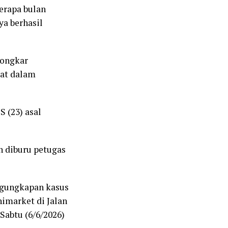
erapa bulan
ya berhasil
bongkar
bat dalam
 (23) asal
h diburu petugas
engungkapan kasus
nimarket di Jalan
Sabtu (6/6/2026)