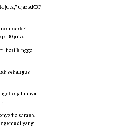
4 juta,” ujar AKBP
i minimarket
Rp100 juta.
ri-hari hingga
tak sekaligus
engatur jalannya
n.
enyedia sarana,
engemudi yang