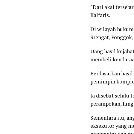
“Dari aksi tersebu
Kalfaris.
Di wilayah hukum P
Srengat, Ponggok,
Uang hasil kejaha
membeli kendaraa
Berdasarkan hasil
pemimpin komplo
Ia disebut selalu 
perampokan, hing
Sementara itu, an
eksekutor yang m
mengantar dan me