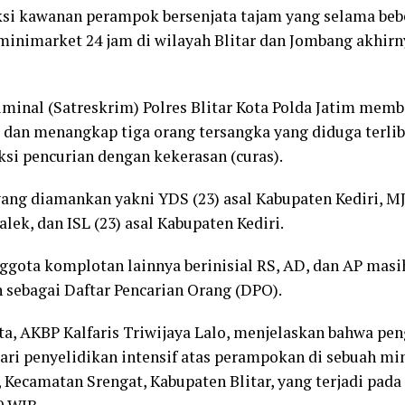
si kawanan perampok bersenjata tajam yang selama beb
minimarket 24 jam di wilayah Blitar dan Jombang akhirn
iminal (Satreskrim) Polres Blitar Kota Polda Jatim mem
dan menangkap tiga orang tersangka yang diduga terli
ksi pencurian dengan kekerasan (curas).
yang diamankan yakni YDS (23) asal Kabupaten Kediri, MJS
ek, dan ISL (23) asal Kabupaten Kediri.
ggota komplotan lainnya berinisial RS, AD, dan AP masi
n sebagai Daftar Pencarian Orang (DPO).
ota, AKBP Kalfaris Triwijaya Lalo, menjelaskan bahwa p
dari penyelidikan intensif atas perampokan di sebuah mi
Kecamatan Srengat, Kabupaten Blitar, yang terjadi pada 