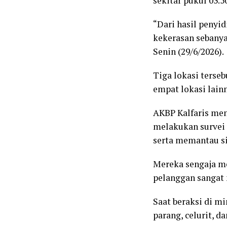
sekitar pukul 03.5
“Dari hasil penyi
kekerasan sebanyak
Senin (29/6/2026).
Tiga lokasi terseb
empat lokasi lain
AKBP Kalfaris men
melakukan survei
serta memantau si
Mereka sengaja m
pelanggan sangat
Saat beraksi di 
parang, celurit, da