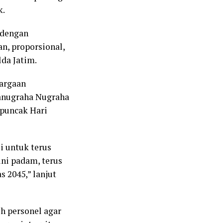
k.
 dengan
n, proporsional,
lda Jatim.
hargaan
yanugraha Nugraha
 puncak Hari
i untuk terus
ini padam, terus
 2045,” lanjut
h personel agar