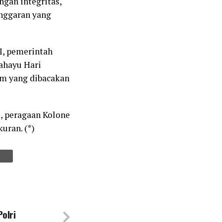
gan integritas,
anggaran yang
I, pemerintah
ahayu Hari
im yang dibacakan
), peragaan Kolone
uran. (*)
olri