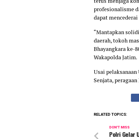
terus menjaga kon
profesionalisme d
dapat mencederai 
“Mantapkan solidi
daerah, tokoh mas
Bhayangkara ke-80
Wakapolda Jatim.
Usai pelaksanaan U
Senjata, peragaan 
RELATED TOPICS:
DON'T MISS
Polri Gelar