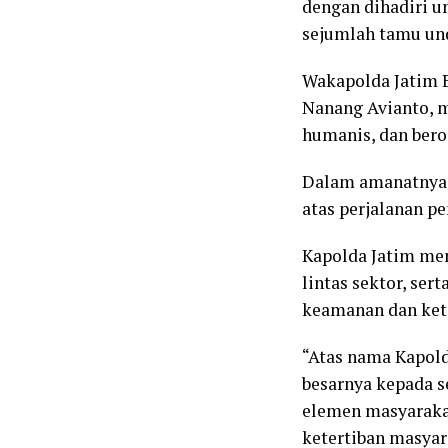
dengan dihadiri u
sejumlah tamu un
Wakapolda Jatim B
Nanang Avianto, m
humanis, dan bero
Dalam amanatnya 
atas perjalanan pe
Kapolda Jatim men
lintas sektor, ser
keamanan dan kete
“Atas nama Kapold
besarnya kepada s
elemen masyaraka
ketertiban masyar