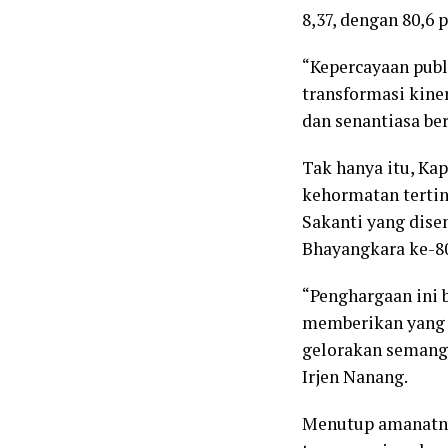
8,37, dengan 80,6
“Kepercayaan publ
transformasi kine
dan senantiasa be
Tak hanya itu, Ka
kehormatan tertin
Sakanti yang dise
Bhayangkara ke-80
“Penghargaan ini b
memberikan yang t
gelorakan semanga
Irjen Nanang.
Menutup amanatny