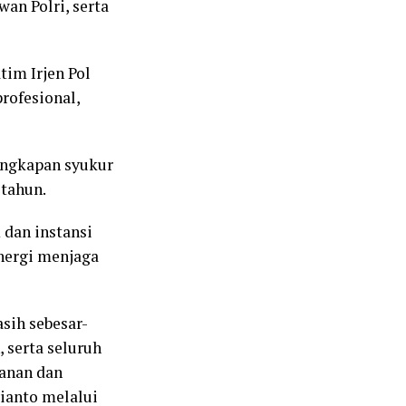
an Polri, serta
im Irjen Pol
rofesional,
ungkapan syukur
 tahun.
 dan instansi
inergi menjaga
sih sebesar-
 serta seluruh
manan dan
vianto melalui