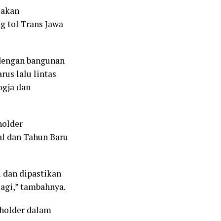
 akan
g tol Trans Jawa
 dengan bangunan
us lalu lintas
ogja dan
holder
al dan Tahun Baru
i dan dipastikan
lagi,” tambahnya.
eholder dalam