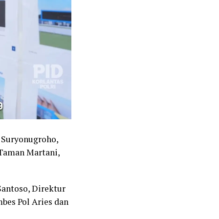
us Suryonugroho,
 Taman Martani,
antoso, Direktur
bes Pol Aries dan