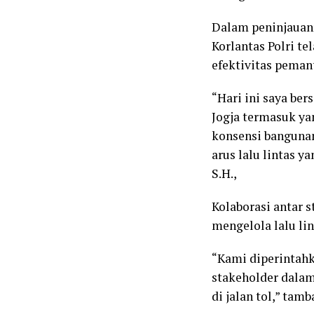
Dalam peninjauann
Korlantas Polri t
efektivitas pemant
“Hari ini saya be
Jogja termasuk ya
konsensi banguna
arus lalu lintas ya
S.H.,
Kolaborasi antar
mengelola lalu lin
“Kami diperintahk
stakeholder dala
di jalan tol,” tam