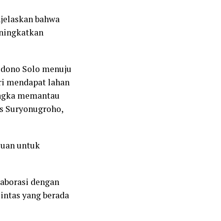
njelaskan bahwa
eningkatkan
yudono Solo menuju
ri mendapat lahan
rangka memantau
gus Suryonugroho,
juan untuk
laborasi dengan
intas yang berada