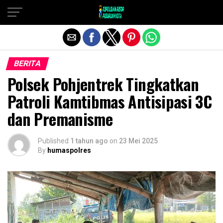
Exit mobile version
BERITA
Polsek Pohjentrek Tingkatkan
Patroli Kamtibmas Antisipasi 3C
dan Premanisme
Published
1 tahun ago
on
23 Mei 2025
By
humaspolres