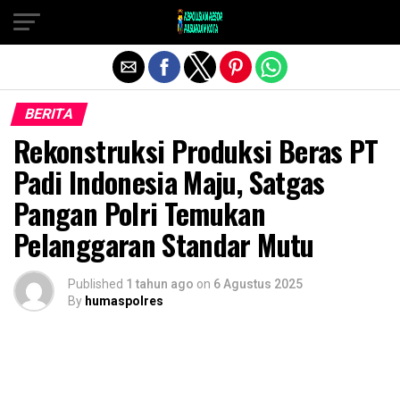
Exit mobile version
BERITA
Rekonstruksi Produksi Beras PT
Padi Indonesia Maju, Satgas
Pangan Polri Temukan
Pelanggaran Standar Mutu
Published
1 tahun ago
on
6 Agustus 2025
By
humaspolres