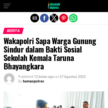
Exit mobile version
BERITA
Wakapolri Sapa Warga Gunung
Sindur dalam Bakti Sosial
Sekolah Kemala Taruna
Bhayangkara
Published
12 bulan ago
on
27 Agustus 2025
By
humaspolres