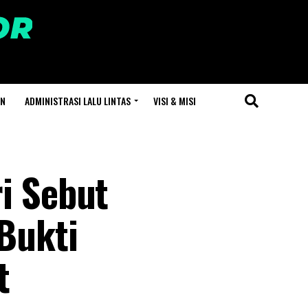
AN
ADMINISTRASI LALU LINTAS
VISI & MISI
i Sebut
Bukti
t