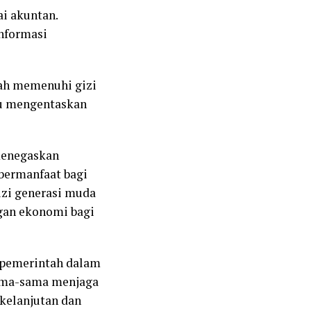
ai akuntan.
informasi
tah memenuhi gizi
tu mengentaskan
menegaskan
bermanfaat bagi
izi generasi muda
gan ekonomi bagi
n pemerintah dalam
sama-sama menjaga
kelanjutan dan