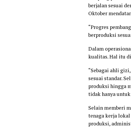
berjalan sesuai d
Oktober mendatan
“Progres pembangu
berproduksi sesuai
Dalam operasional
kualitas. Hal itu 
“Sebagai ahli giz
sesuai standar. Se
produksi hingga m
tidak hanya untuk 
Selain memberi ma
tenaga kerja loka
produksi, administ