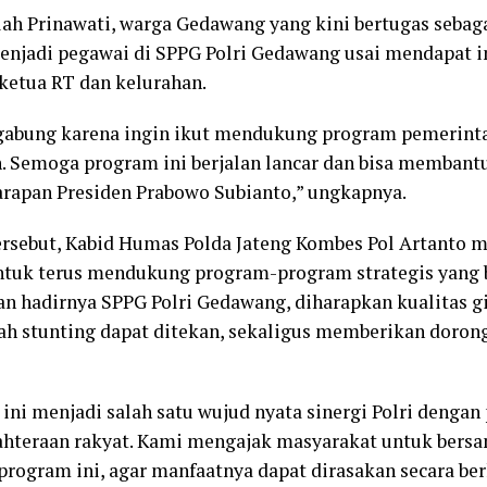
lah Prinawati, warga Gedawang yang kini bertugas sebag
menjadi pegawai di SPPG Polri Gedawang usai mendapat 
 ketua RT dan kelurahan.
ergabung karena ingin ikut mendukung program pemerin
. Semoga program ini berjalan lancar dan bisa memban
harapan Presiden Prabowo Subianto,” ungkapnya.
ersebut, Kabid Humas Polda Jateng Kombes Pol Artanto 
ntuk terus mendukung program-program strategis yang 
n hadirnya SPPG Polri Gedawang, diharapkan kualitas g
h stunting dapat ditekan, sekaligus memberikan doron
ini menjadi salah satu wujud nyata sinergi Polri denga
hteraan rakyat. Kami mengajak masyarakat untuk ber
rogram ini, agar manfaatnya dapat dirasakan secara ber