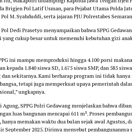
itu, Wakapolri didampingi Kapolda Jawa Tengah Irjen P
 Brigjen Pol Latif Usman, para Pejabat Utama Polda Jat
ol M. Syahduddi, serta jajaran PJU Polrestabes Semaran
 Pol Dedi Prasetyo menyampaikan bahwa SPPG Gedawan
i yang cukup besar untuk memenuhi kebutuhan gizi anak
SPPG ini mampu memproduksi hingga 4.100 porsi makana
kan kepada 1.840 siswa SD, 1.675 siswa SMP, dan 585 sis
dan sekitarnya. Kami berharap program ini tidak hany
k bangsa, tetapi juga memperkuat upaya pemerintah da
sional,” ungkapnya.
i Agung, SPPG Polri Gedawang menjelaskan bahwa dibang
dengan luas bangunan mencapai 611 m². Proses pembangu
, hanya memakan waktu dua bulan sejak awal Agustus, d
ir September 2025. Dirinya menyebut pembangunannya s