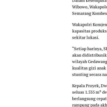
Dalam kesempatan 
Wibowo, Wakapolda
Semarang Kombes P
Wakapolri Komjen
kapasitas produks
sekitar lokasi.
“Setiap harinya, 
akan didistribusi
wilayah Gedawang 
kualitas gizi ana
stunting secara na
Kepala Proyek, Dw
seluas 1.535 m² 
berlangsung cepat
rampung pada akh