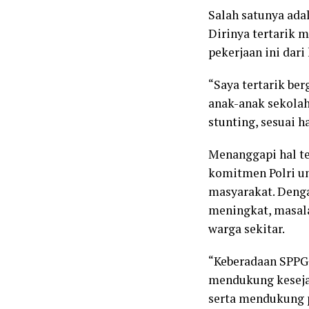
Salah satunya ada
Dirinya tertarik 
pekerjaan ini dari
“Saya tertarik b
anak-anak sekolah
stunting, sesuai 
Menanggapi hal t
komitmen Polri u
masyarakat. Denga
meningkat, masala
warga sekitar.
“Keberadaan SPPG 
mendukung keseja
serta mendukung p