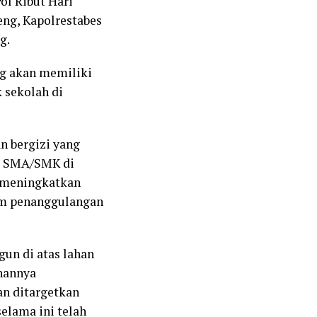
ol Ribut Hari
eng, Kapolrestabes
g.
g akan memiliki
 sekolah di
n bergizi yang
wa SMA/SMK di
a meningkatkan
lam penanggulangan
un di atas lahan
nannya
an ditargetkan
elama ini telah