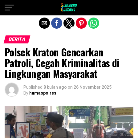
Exit mobile version
BERITA
Polsek Kraton Gencarkan
Patroli, Cegah Kriminalitas di
Lingkungan Masyarakat
Published
8 bulan ago
on
26 November 2025
By
humaspolres