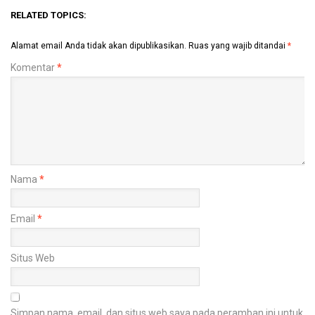
RELATED TOPICS:
Alamat email Anda tidak akan dipublikasikan.
Ruas yang wajib ditandai
*
Komentar
*
Nama
*
Email
*
Situs Web
Simpan nama, email, dan situs web saya pada peramban ini untuk