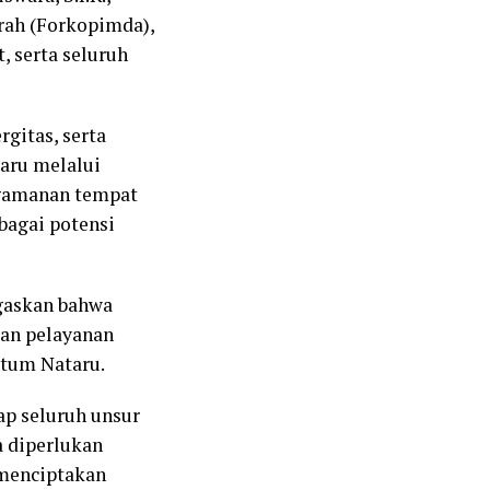
rah (Forkopimda),
 serta seluruh
gitas, serta
aru melalui
ngamanan tempat
rbagai potensi
gaskan bahwa
an pelayanan
tum Nataru.
ap seluruh unsur
a diperlukan
 menciptakan