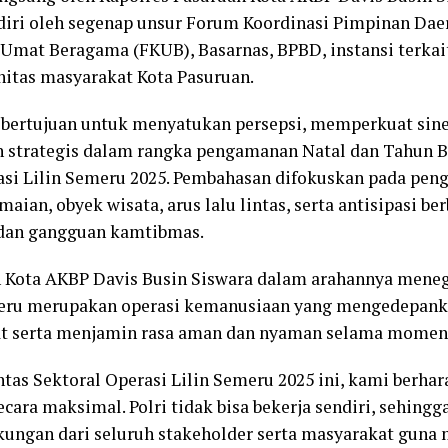
diri oleh segenap unsur Forum Koordinasi Pimpinan Dae
mat Beragama (FKUB), Basarnas, BPBD, instansi terkait,
itas masyarakat Kota Pasuruan.
i bertujuan untuk menyatukan persepsi, memperkuat siner
 strategis dalam rangka pengamanan Natal dan Tahun B
asi Lilin Semeru 2025. Pembahasan difokuskan pada pe
maian, obyek wisata, arus lalu lintas, serta antisipasi be
 dan gangguan kamtibmas.
n Kota AKBP Davis Busin Siswara dalam arahannya mene
meru merupakan operasi kemanusiaan yang mengedepank
t serta menjamin rasa aman dan nyaman selama momen
ntas Sektoral Operasi Lilin Semeru 2025 ini, kami berhar
ecara maksimal. Polri tidak bisa bekerja sendiri, sehingg
kungan dari seluruh stakeholder serta masyarakat guna