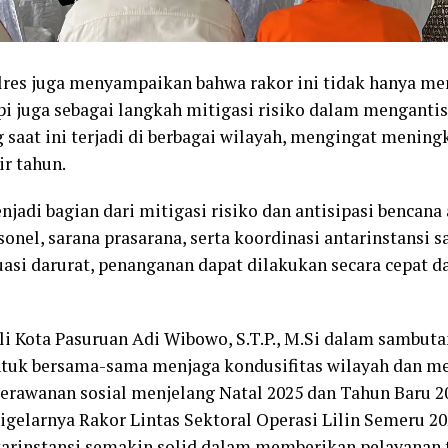
olres juga menyampaikan bahwa rakor ini tidak hanya m
i juga sebagai langkah mitigasi risiko dalam mengantis
 saat ini terjadi di berbagai wilayah, mengingat mening
ir tahun.
njadi bagian dari mitigasi risiko dan antisipasi bencana
onel, sarana prasarana, serta koordinasi antarinstansi s
tuasi darurat, penanganan dapat dilakukan secara cepat da
li Kota Pasuruan Adi Wibowo, S.T.P., M.Si dalam sambu
ntuk bersama-sama menjaga kondusifitas wilayah dan me
kerawanan sosial menjelang Natal 2025 dan Tahun Baru 20
igelarnya Rakor Lintas Sektoral Operasi Lilin Semeru 202
tarinstansi semakin solid dalam memberikan pelayanan 