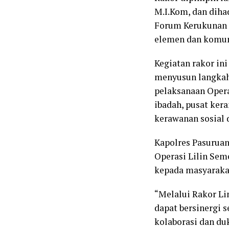
M.I.Kom, dan diha
Forum Kerukunan U
elemen dan komun
Kegiatan rakor in
menyusun langkah
pelaksanaan Oper
ibadah, pusat kera
kerawanan sosial
Kapolres Pasurua
Operasi Lilin Se
kepada masyaraka
“Melalui Rakor Li
dapat bersinergi s
kolaborasi dan du