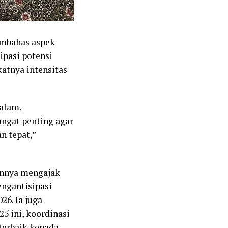
embahas aspek
ipasi potensi
katnya intensitas
 alam.
angat penting agar
n tepat,”
tannya mengajak
ngantisipasi
26. Ia juga
5 ini, koordinasi
terbaik kepada