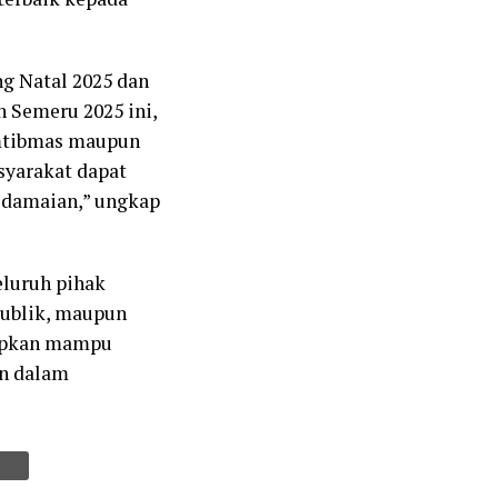
g Natal 2025 dan
n Semeru 2025 ini,
amtibmas maupun
asyarakat dapat
edamaian,” ungkap
eluruh pihak
publik, maupun
rapkan mampu
an dalam