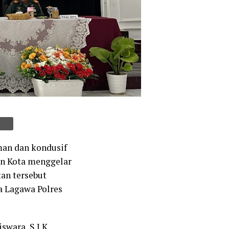
man dan kondusif
an Kota menggelar
tan tersebut
a Lagawa Polres
wara, S.I.K.,