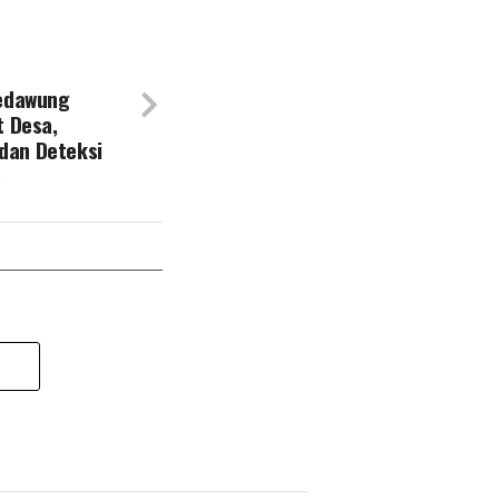
edawung
 Desa,
 dan Deteksi
s