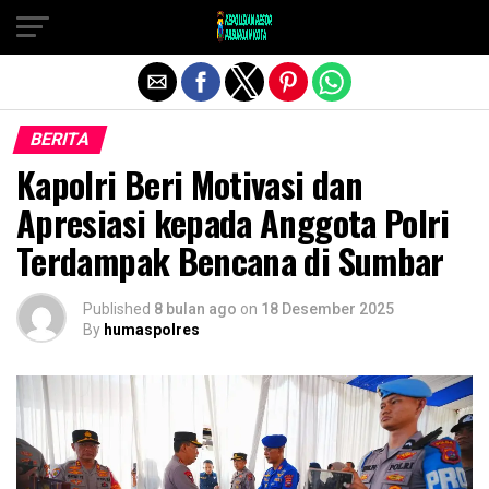
Exit mobile version
BERITA
Kapolri Beri Motivasi dan
Apresiasi kepada Anggota Polri
Terdampak Bencana di Sumbar
Published
8 bulan ago
on
18 Desember 2025
By
humaspolres