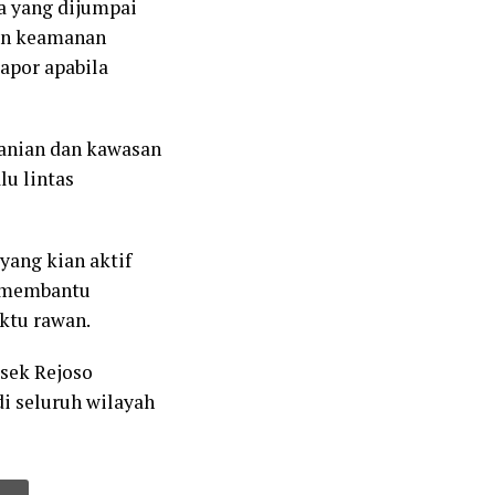
a yang dijumpai
an keamanan
apor apabila
tanian dan kawasan
lu lintas
yang kian aktif
t membantu
ktu rawan.
sek Rejoso
di seluruh wilayah