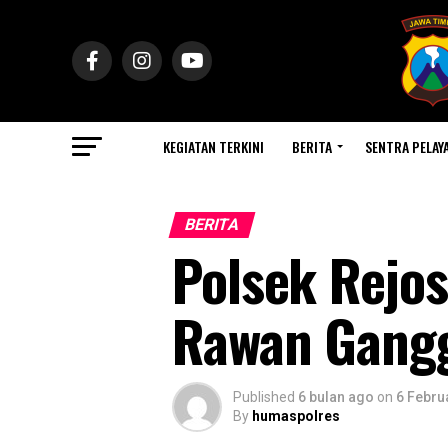
KEGIATAN TERKINI
BERITA
SENTRA PELAY
BERITA
Polsek Rejos
Rawan Gang
Published
6 bulan ago
on
6 Febru
By
humaspolres