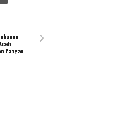
tahanan
Aceh
an Pangan