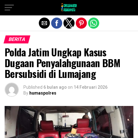
Exit mobile version
BERITA
Polda Jatim Ungkap Kasus
Dugaan Penyalahgunaan BBM
Bersubsidi di Lumajang
Published
6 bulan ago
on
14 Februari 2026
By
humaspolres