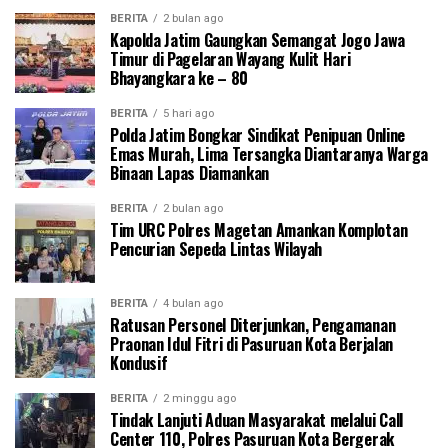
BERITA
2 bulan ago
Kapolda Jatim Gaungkan Semangat Jogo Jawa
Timur di Pagelaran Wayang Kulit Hari
Bhayangkara ke – 80
BERITA
5 hari ago
Polda Jatim Bongkar Sindikat Penipuan Online
Emas Murah, Lima Tersangka Diantaranya Warga
Binaan Lapas Diamankan
BERITA
2 bulan ago
Tim URC Polres Magetan Amankan Komplotan
Pencurian Sepeda Lintas Wilayah
BERITA
4 bulan ago
Ratusan Personel Diterjunkan, Pengamanan
Praonan Idul Fitri di Pasuruan Kota Berjalan
Kondusif
BERITA
2 minggu ago
Tindak Lanjuti Aduan Masyarakat melalui Call
Center 110, Polres Pasuruan Kota Bergerak