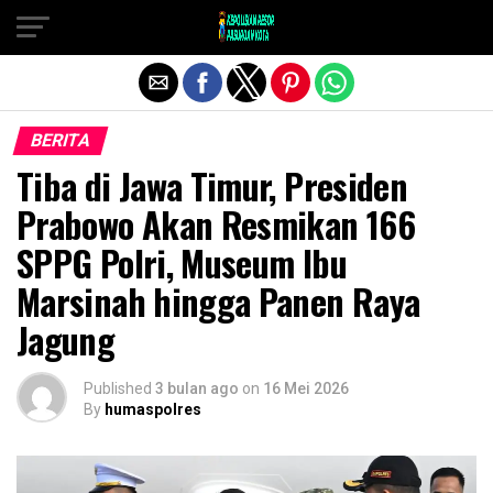
Exit mobile version
BERITA
Tiba di Jawa Timur, Presiden
Prabowo Akan Resmikan 166
SPPG Polri, Museum Ibu
Marsinah hingga Panen Raya
Jagung
Published
3 bulan ago
on
16 Mei 2026
By
humaspolres