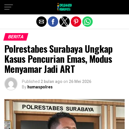
Exit mobile version
BERITA
Polrestabes Surabaya Ungkap
Kasus Pencurian Emas, Modus
Menyamar Jadi ART
Published
2 bulan ago
on
26 Mei 2026
By
humaspolres