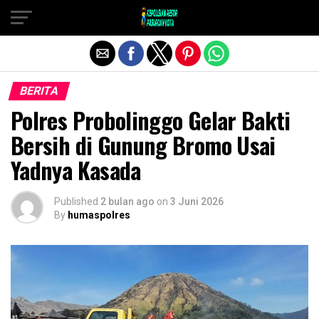
Exit mobile version
BERITA
Polres Probolinggo Gelar Bakti
Bersih di Gunung Bromo Usai
Yadnya Kasada
Published
2 bulan ago
on
3 Juni 2026
By
humaspolres