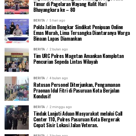
Timur di Pagelaran Wayang Kulit Hari
Bhayangkara ke – 80
BERITA
5 hari ago
Polda Jatim Bongkar Sindikat Penipuan Online
Emas Murah, Lima Tersangka Diantaranya Warga
Binaan Lapas Diamankan
BERITA
2 bulan ago
Tim URC Polres Magetan Amankan Komplotan
Pencurian Sepeda Lintas Wilayah
BERITA
4 bulan ago
Ratusan Personel Diterjunkan, Pengamanan
Praonan Idul Fitri di Pasuruan Kota Berjalan
Kondusif
BERITA
2 minggu ago
Tindak Lanjuti Aduan Masyarakat melalui Call
Center 110, Polres Pasuruan Kota Bergerak
Cepat Sisir Lokasi Jalan Veteran.
BERITA
3 bulan ago