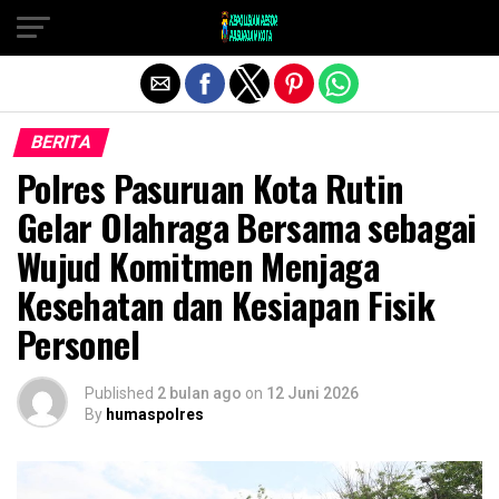
Exit mobile version
BERITA
Polres Pasuruan Kota Rutin
Gelar Olahraga Bersama sebagai
Wujud Komitmen Menjaga
Kesehatan dan Kesiapan Fisik
Personel
Published
2 bulan ago
on
12 Juni 2026
By
humaspolres