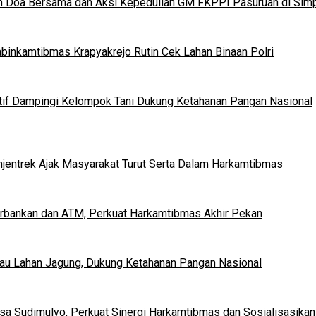
n Doa Bersama dan Aksi Kepedulian GM FKPPI Pasuruan di Simp
binkamtibmas Krapyakrejo Rutin Cek Lahan Binaan Polri
tif Dampingi Kelompok Tani Dukung Ketahanan Pangan Nasional
ohjentrek Ajak Masyarakat Turut Serta Dalam Harkamtibmas
Perbankan dan ATM, Perkuat Harkamtibmas Akhir Pekan
u Lahan Jagung, Dukung Ketahanan Pangan Nasional
a Sudimulyo, Perkuat Sinergi Harkamtibmas dan Sosialisasikan