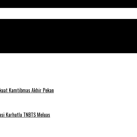
si Kamtibmas Kondusif
rkuat Kamtibmas Akhir Pekan
pasi Karhutla TNBTS Meluas