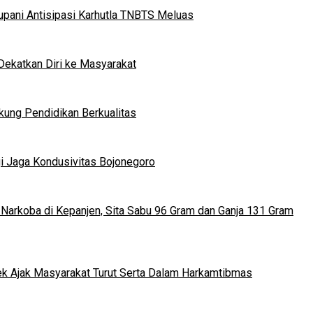
upani Antisipasi Karhutla TNBTS Meluas
Dekatkan Diri ke Masyarakat
kung Pendidikan Berkualitas
gi Jaga Kondusivitas Bojonegoro
arkoba di Kepanjen, Sita Sabu 96 Gram dan Ganja 131 Gram
rek Ajak Masyarakat Turut Serta Dalam Harkamtibmas