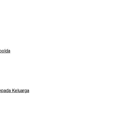
polda
epada Keluarga