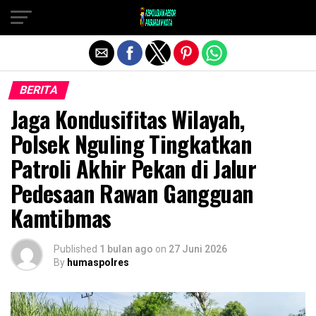
Exit mobile version
BERITA
Jaga Kondusifitas Wilayah,
Polsek Nguling Tingkatkan
Patroli Akhir Pekan di Jalur
Pedesaan Rawan Gangguan
Kamtibmas
Published
1 bulan ago
on
27 Juni 2026
By
humaspolres