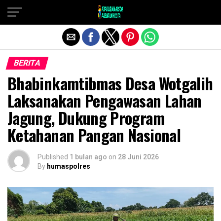
Exit mobile version
BERITA
Bhabinkamtibmas Desa Wotgalih
Laksanakan Pengawasan Lahan
Jagung, Dukung Program
Ketahanan Pangan Nasional
Published
1 bulan ago
on
28 Juni 2026
By
humaspolres