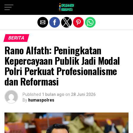
Exit mobile version
BERITA
Rano Alfath: Peningkatan
Kepercayaan Publik Jadi Modal
Polri Perkuat Profesionalisme
dan Reformasi
Published
1 bulan ago
on
28 Juni 2026
By
humaspolres